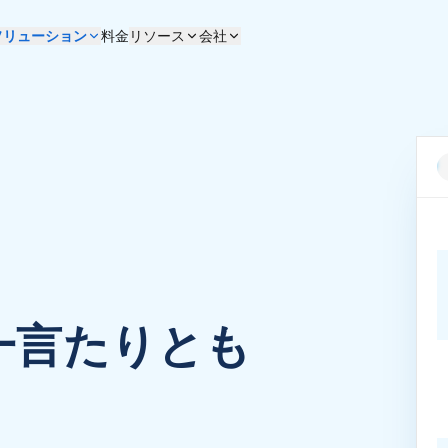
ソリューション
料金
リソース
会社
一言たりとも