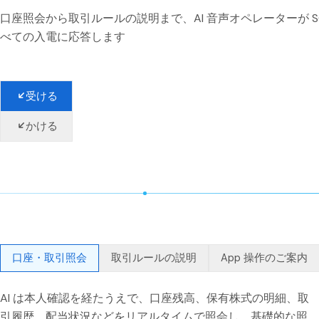
口座照会から取引ルールの説明まで、AI 音声オペレーターが S
べての入電に応答します
通話の方向
受ける
かける
口座・取引照会
取引ルールの説明
App 操作のご案内
AI は本人確認を経たうえで、口座残高、保有株式の明細、取
引履歴、配当状況などをリアルタイムで照会し、基礎的な照