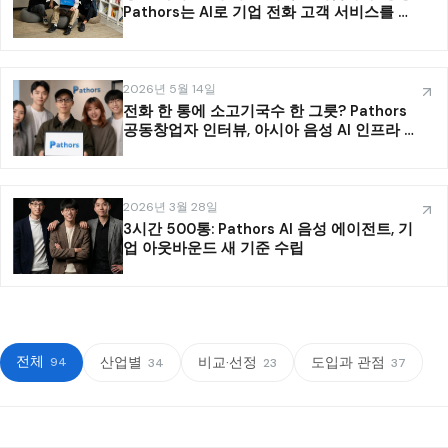
Pathors는 AI로 기업 전화 고객 서비스를 어
떻게 맡는가
2026년 5월 14일
전화 한 통에 소고기국수 한 그릇? Pathors
공동창업자 인터뷰, 아시아 음성 AI 인프라 구
축 로직 해부
2026년 3월 28일
3시간 500통: Pathors AI 음성 에이전트, 기
업 아웃바운드 새 기준 수립
전체
산업별
비교·선정
도입과 관점
94
34
23
37